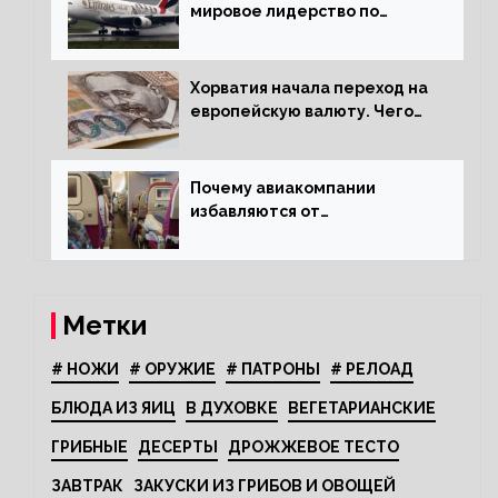
мировое лидерство по
стандартам безопасности
Хорватия начала переход на
европейскую валюту. Чего
опасается население?
Почему авиакомпании
избавляются от
откидывающихся сидений?
Метки
# НОЖИ
# ОРУЖИЕ
# ПАТРОНЫ
# РЕЛОАД
БЛЮДА ИЗ ЯИЦ
В ДУХОВКЕ
ВЕГЕТАРИАНСКИЕ
ГРИБНЫЕ
ДЕСЕРТЫ
ДРОЖЖЕВОЕ ТЕСТО
ЗАВТРАК
ЗАКУСКИ ИЗ ГРИБОВ И ОВОЩЕЙ