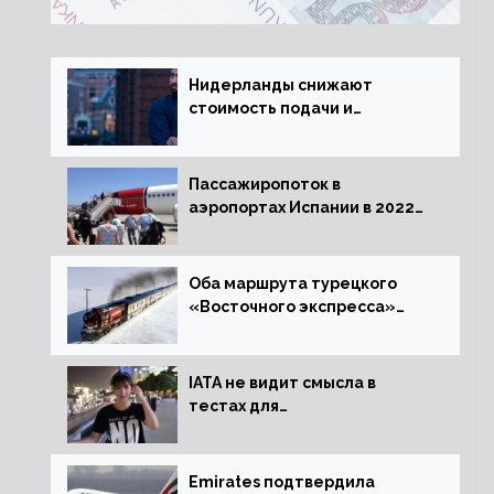
Нидерланды снижают
стоимость подачи и
оформления видов на
жительство
Пассажиропоток в
аэропортах Испании в 2022
году восстановился на 88
процентов
Оба маршрута турецкого
«Восточного экспресса»
открыли зимний сезон
IATA не видит смысла в
тестах для
путешественников из Китая
Emirates подтвердила