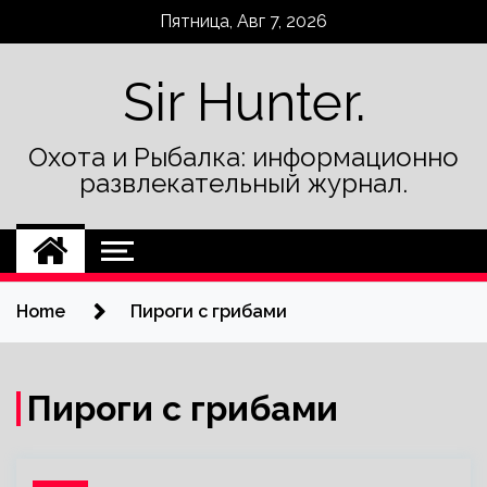
Skip
Пятница, Авг 7, 2026
to
content
Sir Hunter.
Охота и Рыбалка: информационно
развлекательный журнал.
Home
Пироги с грибами
Пироги с грибами