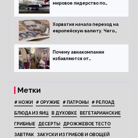
мировое лидерство по
стандартам безопасности
Хорватия начала переход на
европейскую валюту. Чего
опасается население?
Почему авиакомпании
избавляются от
откидывающихся сидений?
Метки
# НОЖИ
# ОРУЖИЕ
# ПАТРОНЫ
# РЕЛОАД
БЛЮДА ИЗ ЯИЦ
В ДУХОВКЕ
ВЕГЕТАРИАНСКИЕ
ГРИБНЫЕ
ДЕСЕРТЫ
ДРОЖЖЕВОЕ ТЕСТО
ЗАВТРАК
ЗАКУСКИ ИЗ ГРИБОВ И ОВОЩЕЙ