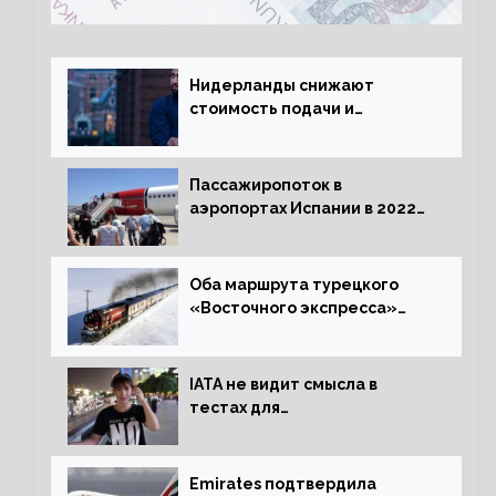
Нидерланды снижают
стоимость подачи и
оформления видов на
жительство
Пассажиропоток в
аэропортах Испании в 2022
году восстановился на 88
процентов
Оба маршрута турецкого
«Восточного экспресса»
открыли зимний сезон
IATA не видит смысла в
тестах для
путешественников из Китая
Emirates подтвердила