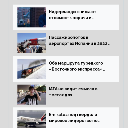
Нидерланды снижают
стоимость подачи и
оформления видов на
жительство
Пассажиропоток в
аэропортах Испании в 2022
году восстановился на 88
процентов
Оба маршрута турецкого
«Восточного экспресса»
открыли зимний сезон
IATA не видит смысла в
тестах для
путешественников из Китая
Emirates подтвердила
мировое лидерство по
стандартам безопасности