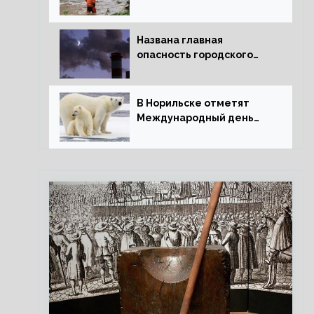
потепления для РФ
Названа главная
опасность городского
воздуха
В Норильске отметят
Международный день
полярного медведя