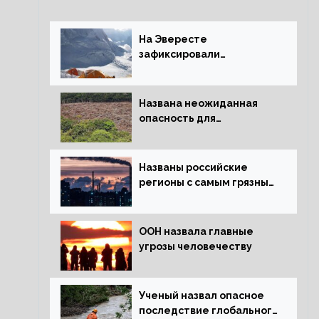
На Эвересте
зафиксировали
катастрофическое
таяние льда
Названа неожиданная
опасность для
крупнейших лесов
планеты
Названы российские
регионы с самым грязным
воздухом
ООН назвала главные
угрозы человечеству
Ученый назвал опасное
последствие глобального