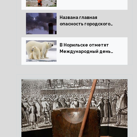
потепления для РФ
Названа главная
опасность городского
воздуха
В Норильске отметят
Международный день
полярного медведя