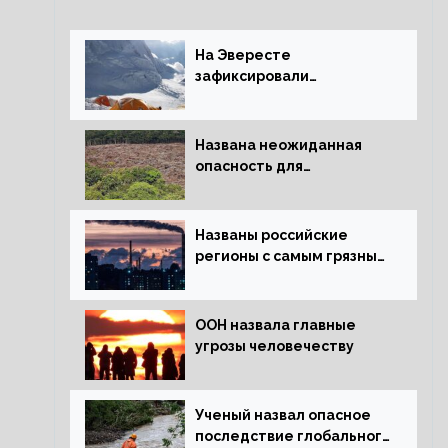
На Эвересте
зафиксировали
катастрофическое
таяние льда
Названа неожиданная
опасность для
крупнейших лесов
планеты
Названы российские
регионы с самым грязным
воздухом
ООН назвала главные
угрозы человечеству
Ученый назвал опасное
последствие глобального