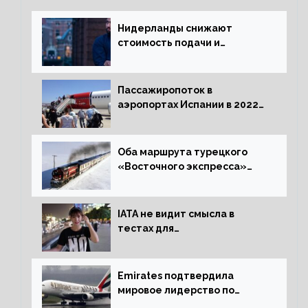
Нидерланды снижают
стоимость подачи и
оформления видов на
жительство
Пассажиропоток в
аэропортах Испании в 2022
году восстановился на 88
процентов
Оба маршрута турецкого
«Восточного экспресса»
открыли зимний сезон
IATA не видит смысла в
тестах для
путешественников из Китая
Emirates подтвердила
мировое лидерство по
стандартам безопасности