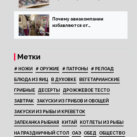
опасается население?
Почему авиакомпании
избавляются от
откидывающихся сидений?
Метки
# НОЖИ
# ОРУЖИЕ
# ПАТРОНЫ
# РЕЛОАД
БЛЮДА ИЗ ЯИЦ
В ДУХОВКЕ
ВЕГЕТАРИАНСКИЕ
ГРИБНЫЕ
ДЕСЕРТЫ
ДРОЖЖЕВОЕ ТЕСТО
ЗАВТРАК
ЗАКУСКИ ИЗ ГРИБОВ И ОВОЩЕЙ
ЗАКУСКИ ИЗ РЫБЫ И КРЕВЕТОК
ЗАПЕКАНКА РЫБНАЯ
КИТАЙ
КОТЛЕТЫ ИЗ РЫБЫ
НА ПРАЗДНИЧНЫЙ СТОЛ
ОАЭ
ОБЕД
ОБЩЕСТВО