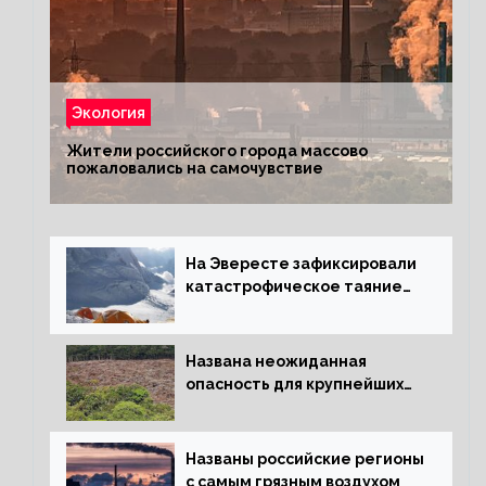
Экология
Жители российского города массово
пожаловались на самочувствие
На Эвересте зафиксировали
катастрофическое таяние
льда
Названа неожиданная
опасность для крупнейших
лесов планеты
Названы российские регионы
с самым грязным воздухом