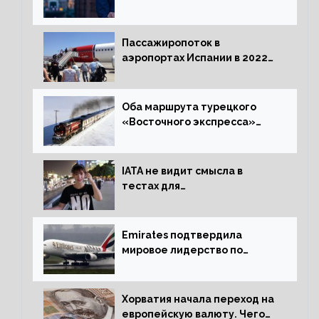
оформления видов на
жительство
Пассажиропоток в
аэропортах Испании в 2022
году восстановился на 88
процентов
Оба маршрута турецкого
«Восточного экспресса»
открыли зимний сезон
IATA не видит смысла в
тестах для
путешественников из Китая
Emirates подтвердила
мировое лидерство по
стандартам безопасности
Хорватия начала переход на
европейскую валюту. Чего