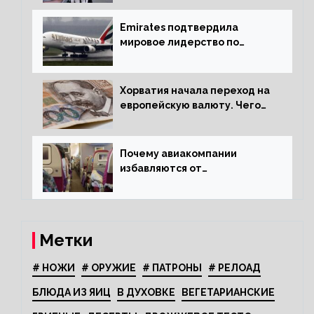
Emirates подтвердила
мировое лидерство по
стандартам безопасности
Хорватия начала переход на
европейскую валюту. Чего
опасается население?
Почему авиакомпании
избавляются от
откидывающихся сидений?
Метки
# НОЖИ
# ОРУЖИЕ
# ПАТРОНЫ
# РЕЛОАД
БЛЮДА ИЗ ЯИЦ
В ДУХОВКЕ
ВЕГЕТАРИАНСКИЕ