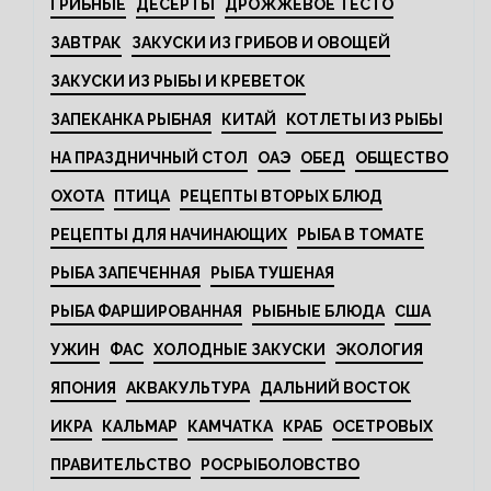
ГРИБНЫЕ
ДЕСЕРТЫ
ДРОЖЖЕВОЕ ТЕСТО
ЗАВТРАК
ЗАКУСКИ ИЗ ГРИБОВ И ОВОЩЕЙ
ЗАКУСКИ ИЗ РЫБЫ И КРЕВЕТОК
ЗАПЕКАНКА РЫБНАЯ
КИТАЙ
КОТЛЕТЫ ИЗ РЫБЫ
НА ПРАЗДНИЧНЫЙ СТОЛ
ОАЭ
ОБЕД
ОБЩЕСТВО
ОХОТА
ПТИЦА
РЕЦЕПТЫ ВТОРЫХ БЛЮД
РЕЦЕПТЫ ДЛЯ НАЧИНАЮЩИХ
РЫБА В ТОМАТЕ
РЫБА ЗАПЕЧЕННАЯ
РЫБА ТУШЕНАЯ
РЫБА ФАРШИРОВАННАЯ
РЫБНЫЕ БЛЮДА
США
УЖИН
ФАС
ХОЛОДНЫЕ ЗАКУСКИ
ЭКОЛОГИЯ
ЯПОНИЯ
АКВАКУЛЬТУРА
ДАЛЬНИЙ ВОСТОК
ИКРА
КАЛЬМАР
КАМЧАТКА
КРАБ
ОСЕТРОВЫХ
ПРАВИТЕЛЬСТВО
РОСРЫБОЛОВСТВО