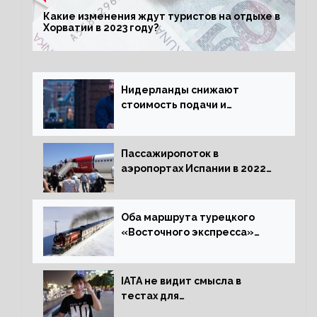
Какие изменения ждут туристов на отдыхе в
Хорватии в 2023 году?
Нидерланды снижают
стоимость подачи и
оформления видов на
жительство
Пассажиропоток в
аэропортах Испании в 2022
году восстановился на 88
процентов
Оба маршрута турецкого
«Восточного экспресса»
открыли зимний сезон
IATA не видит смысла в
тестах для
путешественников из Китая