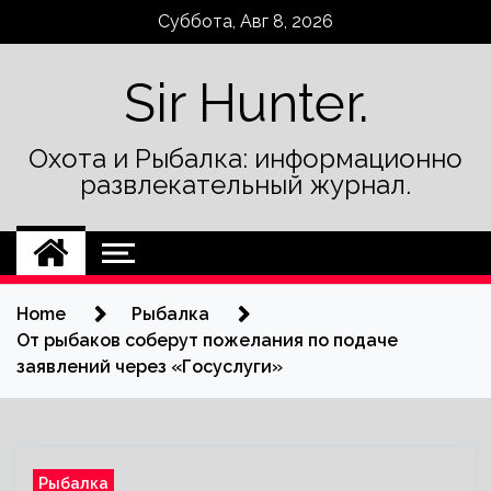
Skip
Суббота, Авг 8, 2026
to
content
Sir Hunter.
Охота и Рыбалка: информационно
развлекательный журнал.
Home
Рыбалка
От рыбаков соберут пожелания по подаче
заявлений через «Госуслуги»
Рыбалка