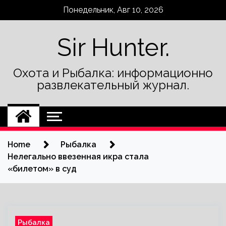
Skip
Понедельник, Авг 10, 2026
to
content
Sir Hunter.
Охота и Рыбалка: информационно
развлекательный журнал.
Home
Рыбалка
Нелегально ввезенная икра стала
«билетом» в суд
Рыбалка