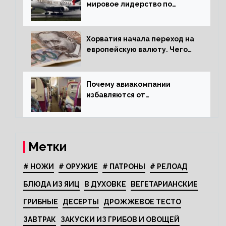
мировое лидерство по
стандартам безопасности
Хорватия начала переход на
европейскую валюту. Чего
опасается население?
Почему авиакомпании
избавляются от
откидывающихся сидений?
Метки
# НОЖИ
# ОРУЖИЕ
# ПАТРОНЫ
# РЕЛОАД
БЛЮДА ИЗ ЯИЦ
В ДУХОВКЕ
ВЕГЕТАРИАНСКИЕ
ГРИБНЫЕ
ДЕСЕРТЫ
ДРОЖЖЕВОЕ ТЕСТО
ЗАВТРАК
ЗАКУСКИ ИЗ ГРИБОВ И ОВОЩЕЙ