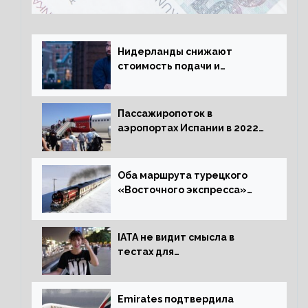
Нидерланды снижают
стоимость подачи и
оформления видов на
жительство
Пассажиропоток в
аэропортах Испании в 2022
году восстановился на 88
процентов
Оба маршрута турецкого
«Восточного экспресса»
открыли зимний сезон
IATA не видит смысла в
тестах для
путешественников из Китая
Emirates подтвердила