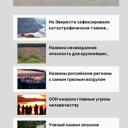
На Эвересте зафиксировали
катастрофическое таяние
льда
Названа неожиданная
опасность для крупнейших
лесов планеты
Названы российские регионы
с самым грязным воздухом
ООН назвала главные угрозы
человечеству
Ученый назвал опасное