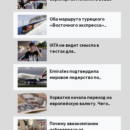
году восстановился на 88
процентов
Оба маршрута турецкого
«Восточного экспресса»
открыли зимний сезон
IATA не видит смысла в
тестах для
путешественников из Китая
Emirates подтвердила
мировое лидерство по
стандартам безопасности
Хорватия начала переход на
европейскую валюту. Чего
опасается население?
Почему авиакомпании
избавляются от