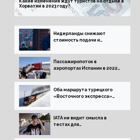
Какие изменения ждут туристов на отдыхе в
Хорватии в 2023 году?
Нидерланды снижают
стоимость подачи и
оформления видов на
жительство
Пассажиропоток в
аэропортах Испании в 2022
году восстановился на 88
процентов
Оба маршрута турецкого
«Восточного экспресса»
открыли зимний сезон
IATA не видит смысла в
тестах для
путешественников из Китая