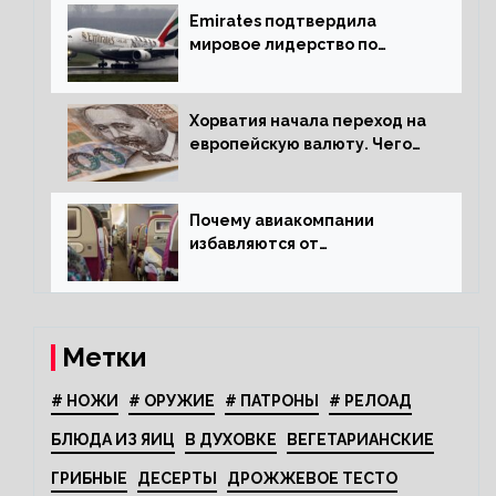
Emirates подтвердила
мировое лидерство по
стандартам безопасности
Хорватия начала переход на
европейскую валюту. Чего
опасается население?
Почему авиакомпании
избавляются от
откидывающихся сидений?
Метки
# НОЖИ
# ОРУЖИЕ
# ПАТРОНЫ
# РЕЛОАД
БЛЮДА ИЗ ЯИЦ
В ДУХОВКЕ
ВЕГЕТАРИАНСКИЕ
ГРИБНЫЕ
ДЕСЕРТЫ
ДРОЖЖЕВОЕ ТЕСТО