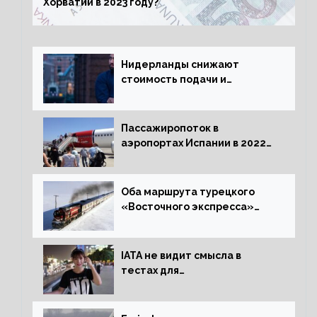
Хорватии в 2023 году?
Нидерланды снижают
стоимость подачи и
оформления видов на
жительство
Пассажиропоток в
аэропортах Испании в 2022
году восстановился на 88
процентов
Оба маршрута турецкого
«Восточного экспресса»
открыли зимний сезон
IATA не видит смысла в
тестах для
путешественников из Китая