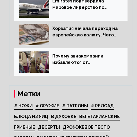
Emirates подтвердила
мировое лидерство по
стандартам безопасности
Хорватия начала переход на
европейскую валюту. Чего
опасается население?
Почему авиакомпании
избавляются от
откидывающихся сидений?
Метки
# НОЖИ
# ОРУЖИЕ
# ПАТРОНЫ
# РЕЛОАД
БЛЮДА ИЗ ЯИЦ
В ДУХОВКЕ
ВЕГЕТАРИАНСКИЕ
ГРИБНЫЕ
ДЕСЕРТЫ
ДРОЖЖЕВОЕ ТЕСТО