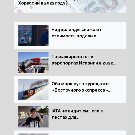
Хорватии в 2023 году?
Нидерланды снижают
стоимость подачи и
оформления видов на
жительство
Пассажиропоток в
аэропортах Испании в 2022
году восстановился на 88
процентов
Оба маршрута турецкого
«Восточного экспресса»
открыли зимний сезон
IATA не видит смысла в
тестах для
путешественников из Китая