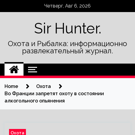
Skip
Четверг, Авг 6, 2026
to
content
Sir Hunter.
Охота и Рыбалка: информационно
развлекательный журнал.
Home
Охота
Во Франции запретят охоту в состоянии
алкогольного опьянения
Охота