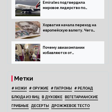
Emirates подтвердила
мировое лидерство по
стандартам безопасности
Хорватия начала переход на
европейскую валюту. Чего
опасается население?
Почему авиакомпании
избавляются от
откидывающихся сидений?
Метки
# НОЖИ
# ОРУЖИЕ
# ПАТРОНЫ
# РЕЛОАД
БЛЮДА ИЗ ЯИЦ
В ДУХОВКЕ
ВЕГЕТАРИАНСКИЕ
ГРИБНЫЕ
ДЕСЕРТЫ
ДРОЖЖЕВОЕ ТЕСТО