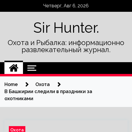
Skip
Четверг, Авг 6, 2026
to
content
Sir Hunter.
Охота и Рыбалка: информационно
развлекательный журнал.
Home
Охота
В Башкирии следили в праздники за
охотниками
Охота