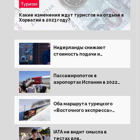
Туризм
Какие изменения ждут туристов на отдыхе в
Хорватии в 2023 году?
Нидерланды снижают
стоимость подачи и
оформления видов на
жительство
Пассажиропоток в
аэропортах Испании в 2022
году восстановился на 88
процентов
Оба маршрута турецкого
«Восточного экспресса»
открыли зимний сезон
IATA не видит смысла в
тестах для