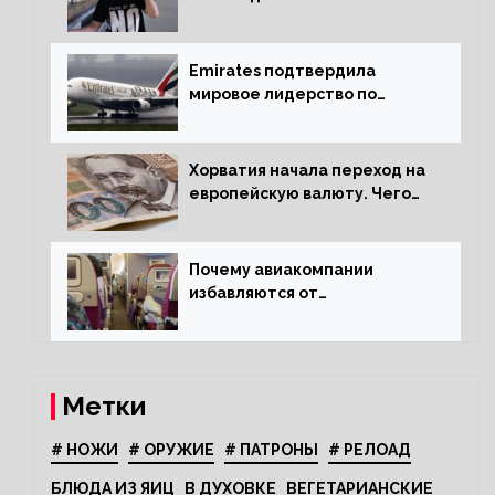
путешественников из Китая
Emirates подтвердила
мировое лидерство по
стандартам безопасности
Хорватия начала переход на
европейскую валюту. Чего
опасается население?
Почему авиакомпании
избавляются от
откидывающихся сидений?
Метки
# НОЖИ
# ОРУЖИЕ
# ПАТРОНЫ
# РЕЛОАД
БЛЮДА ИЗ ЯИЦ
В ДУХОВКЕ
ВЕГЕТАРИАНСКИЕ