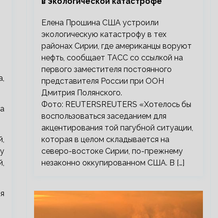
в экологической катастрофе
Елена Прошина США устроили
экологическую катастрофу в тех
районах Сирии, где американцы воруют
нефть, сообщает ТАСС со ссылкой на
первого заместителя постоянного
а,
представителя России при ООН
Дмитрия Полянского.
Фото: REUTERSREUTERS «Хотелось бы
ча
воспользоваться заседанием для
акцентирования той пагубной ситуации,
,
которая в целом складывается на
у
северо-востоке Сирии, по-прежнему
,
незаконно оккупированном США. В […]
ия