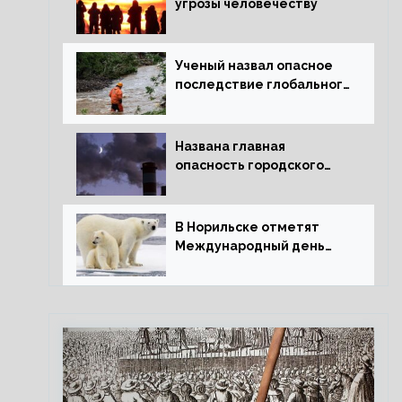
угрозы человечеству
Ученый назвал опасное
последствие глобального
потепления для РФ
Названа главная
опасность городского
воздуха
В Норильске отметят
Международный день
полярного медведя