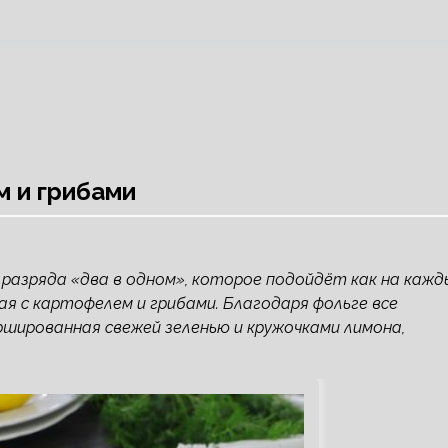
м и грибами
з разряда «два в одном», которое подойдёт как на кажд
ная с картофелем и грибами. Благодаря фольге все
шированная свежей зеленью и кружочками лимона,