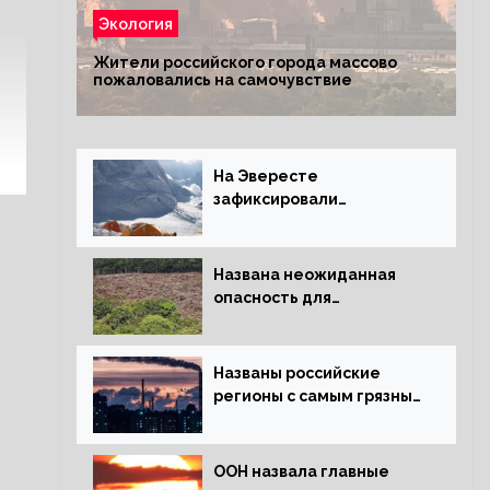
Экология
Жители российского города массово
пожаловались на самочувствие
На Эвересте
зафиксировали
катастрофическое
таяние льда
Названа неожиданная
опасность для
крупнейших лесов
планеты
Названы российские
регионы с самым грязным
воздухом
ООН назвала главные