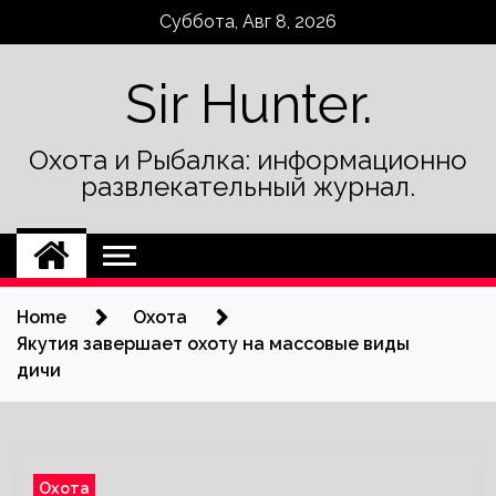
Skip
Суббота, Авг 8, 2026
to
content
Sir Hunter.
Охота и Рыбалка: информационно
развлекательный журнал.
Home
Охота
Якутия завершает охоту на массовые виды
дичи
Охота