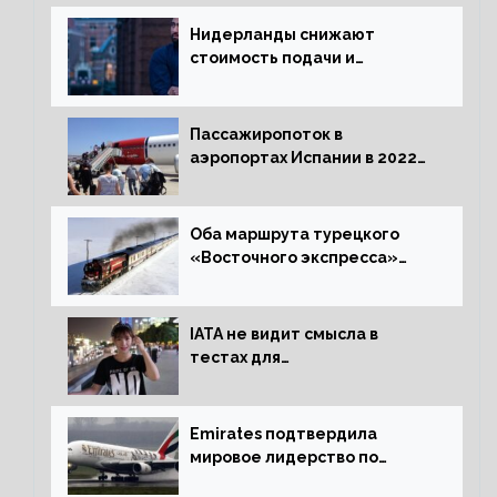
Нидерланды снижают
стоимость подачи и
оформления видов на
жительство
Пассажиропоток в
аэропортах Испании в 2022
году восстановился на 88
процентов
Оба маршрута турецкого
«Восточного экспресса»
открыли зимний сезон
IATA не видит смысла в
тестах для
путешественников из Китая
Emirates подтвердила
мировое лидерство по
стандартам безопасности