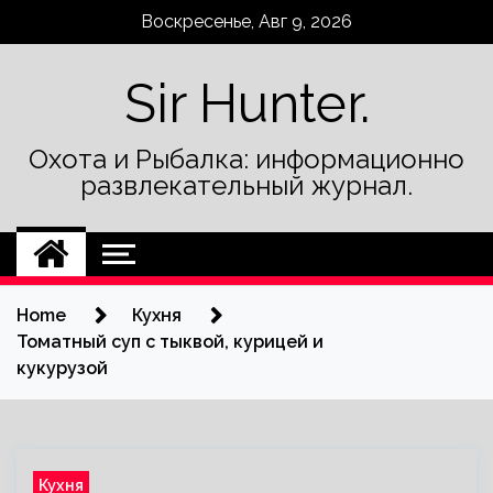
Skip
Воскресенье, Авг 9, 2026
to
content
Sir Hunter.
Охота и Рыбалка: информационно
развлекательный журнал.
Home
Кухня
Томатный суп с тыквой, курицей и
кукурузой
Кухня