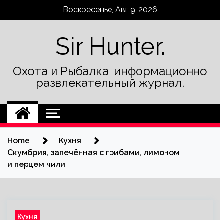
Skip
Воскресенье, Авг 9, 2026
to
content
Sir Hunter.
Охота и Рыбалка: информационно
развлекательный журнал.
Home
Кухня
Скумбрия, запечённая с грибами, лимоном
и перцем чили
Кухня