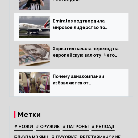
путешественников из Китая
Emirates подтвердила
мировое лидерство по
стандартам безопасности
Хорватия начала переход на
европейскую валюту. Чего
опасается население?
Почему авиакомпании
избавляются от
откидывающихся сидений?
Метки
# НОЖИ
# ОРУЖИЕ
# ПАТРОНЫ
# РЕЛОАД
БЛЮДА ИЗ ЯИЦ
В ДУХОВКЕ
ВЕГЕТАРИАНСКИЕ