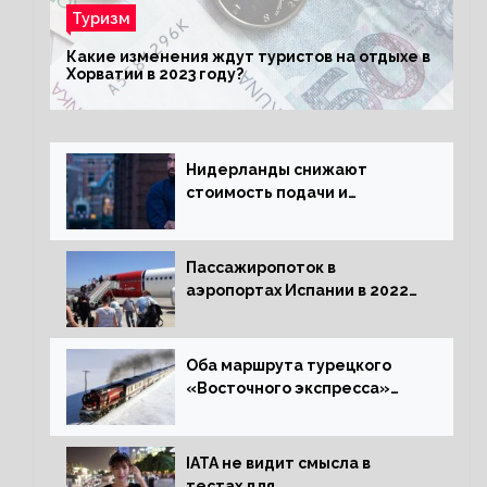
Туризм
Какие изменения ждут туристов на отдыхе в
Хорватии в 2023 году?
Нидерланды снижают
стоимость подачи и
оформления видов на
жительство
Пассажиропоток в
аэропортах Испании в 2022
году восстановился на 88
процентов
Оба маршрута турецкого
«Восточного экспресса»
открыли зимний сезон
IATA не видит смысла в
тестах для