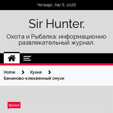
Skip
Четверг, Авг 6, 2026
to
content
Sir Hunter.
Охота и Рыбалка: информационно
развлекательный журнал.
Home
Кухня
Бананово-клюквенный смузи
Кухня