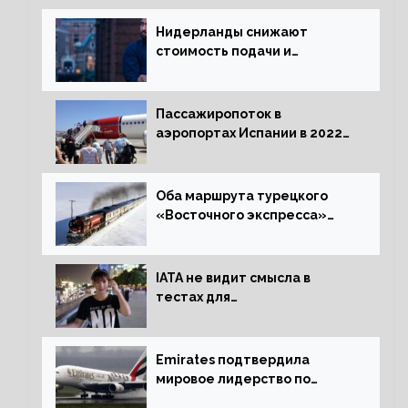
Нидерланды снижают
стоимость подачи и
оформления видов на
жительство
Пассажиропоток в
аэропортах Испании в 2022
году восстановился на 88
процентов
Оба маршрута турецкого
«Восточного экспресса»
открыли зимний сезон
IATA не видит смысла в
тестах для
путешественников из Китая
Emirates подтвердила
мировое лидерство по
стандартам безопасности