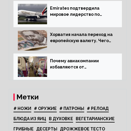
Emirates подтвердила
мировое лидерство по
стандартам безопасности
Хорватия начала переход на
европейскую валюту. Чего
опасается население?
Почему авиакомпании
избавляются от
откидывающихся сидений?
Метки
# НОЖИ
# ОРУЖИЕ
# ПАТРОНЫ
# РЕЛОАД
БЛЮДА ИЗ ЯИЦ
В ДУХОВКЕ
ВЕГЕТАРИАНСКИЕ
ГРИБНЫЕ
ДЕСЕРТЫ
ДРОЖЖЕВОЕ ТЕСТО