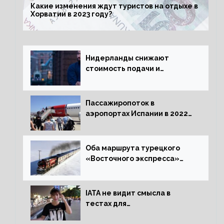
Какие изменения ждут туристов на отдыхе в
Хорватии в 2023 году?
Нидерланды снижают
стоимость подачи и
оформления видов на
жительство
Пассажиропоток в
аэропортах Испании в 2022
году восстановился на 88
процентов
Оба маршрута турецкого
«Восточного экспресса»
открыли зимний сезон
IATA не видит смысла в
тестах для
путешественников из Китая